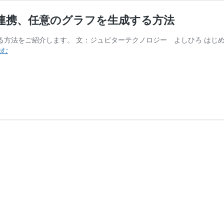
kmkを連携、任意のグラフを生成する方法
携する方法をご紹介します。 文：ジュピターテクノロジー よしひろ はじめに
【Checkmk
読む
KB】
Grafana
と
Checkmk
を
連
携、
任
意
の
グ
ラ
フ
を
生
成