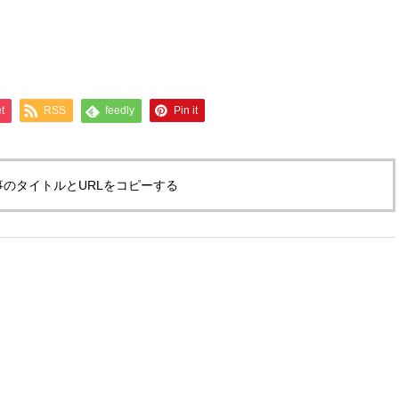
t
RSS
feedly
Pin it
事のタイトルとURLをコピーする