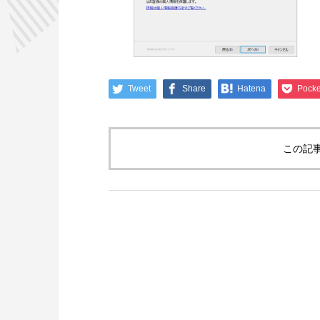
Tweet
Share
Hatena
Pocke
この記