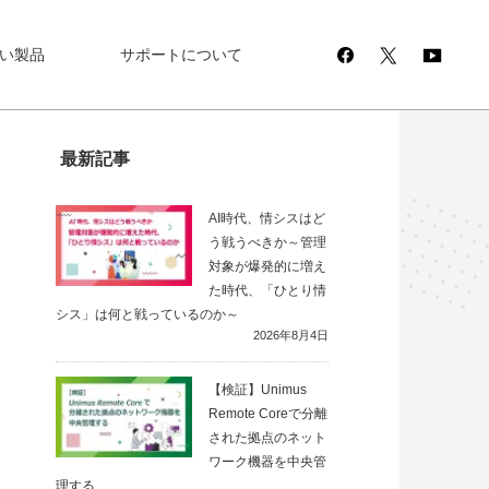
い製品
サポートについて
最新記事
AI時代、情シスはど
う戦うべきか～管理
対象が爆発的に増え
た時代、「ひとり情
シス」は何と戦っているのか～
2026年8月4日
【検証】Unimus
Remote Coreで分離
された拠点のネット
ワーク機器を中央管
理する