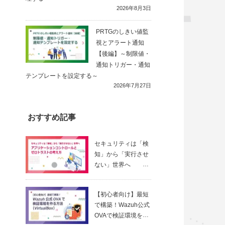
2026年8月3日
PRTGのしきい値監
視とアラート通知
【後編】～制限値・
通知トリガー・通知
テンプレートを設定する～
2026年7月27日
おすすめ記事
セキュリティは「検
知」から「実行させ
ない」世界へ
～ アプリ
ケーションコントロ
【初心者向け】最短
ールとゼロトラスト
で構築！Wazuh公式
の考え方
OVAで検証環境を作