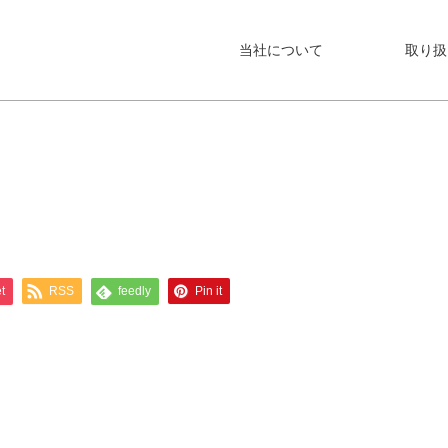
当社について
取り扱
t
RSS
feedly
Pin it