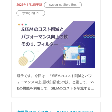
検知防止)の技-その1.フィルター(Add filter)
2026年4月1日
更新
syslog-ng Store Box
syslog-ng PE
螺子です。今回は、「SIEMのコスト削減とパフ
ォーマンス向上(誤検知防止)の技」と題して、SS
Bの機能を利用して、SIEMのコストを削減する方
法およびSIEM...