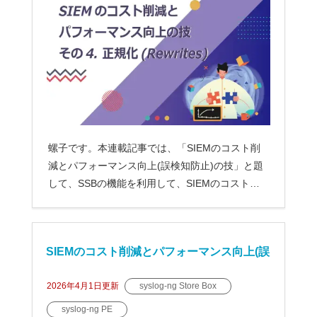
螺子です。本連載記事では、「SIEMのコスト削
減とパフォーマンス向上(誤検知防止)の技」と題
して、SSBの機能を利用して、SIEMのコストを
削減する方法および...
SIEMのコスト削減とパフォーマンス向上(誤
検知防止)の技-その3.転送レート制限(Messa
2026年4月1日
更新
syslog-ng Store Box
syslog-ng PE