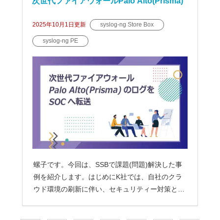
次世代ファイアウォールPalo Alto(Prisma)
のログをSOCへ転送！syslog-ng Store Bo
2025年10月1日
更新
syslog-ng Store Box
syslog-ng PE
x (SSB)で課題解決！
螺子です。今回は、SSBで課題(問題)解決した事
例を紹介します。はじめにK社では、自社のクラ
ウド環境の刷新に伴い、セキュリティー対策とし
て、次...