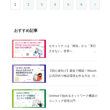
1
2
3
4
5
6
おすすめ記事
セキュリティは「検知」から「実行
させない」世界へ
～ アプリケーションコントロールと
ゼロトラストの考え方
【初心者向け】最短で構築！Wazuh
公式OVAで検証環境を作る方法（Virt
ualBox）
Unimusで始めるネットワーク機器の
コンフィグ管理入門