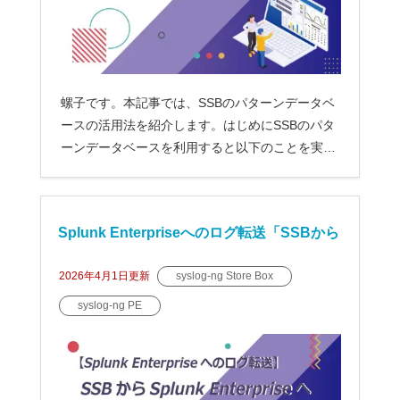
螺子です。本記事では、SSBのパターンデータベ
ースの活用法を紹介します。はじめにSSBのパタ
ーンデータベースを利用すると以下のことを実現
できま...
Splunk Enterpriseへのログ転送「SSBから
Splunk EnterpriseへHEC転送」
2026年4月1日
更新
syslog-ng Store Box
syslog-ng PE