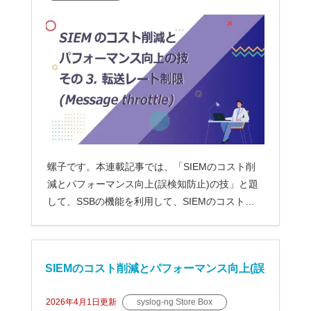
ge throttle)
螺子です。本連載記事では、「SIEMのコスト削
減とパフォーマンス向上(誤検知防止)の技」と題
して、SSBの機能を利用して、SIEMのコストを
削減する方法および...
SIEMのコスト削減とパフォーマンス向上(誤
検知防止)の技-その2.フィルター(Custom filt
2026年4月1日
更新
syslog-ng Store Box