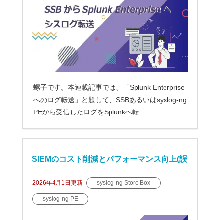
螺子です。本連載記事では、「Splunk Enterprise
へのログ転送」と題して、SSBあるいはsyslog-ng
PEから受信したログをSplunkへ転...
SIEMのコスト削減とパフォーマンス向上(誤
検知防止)の技-その4.正規化(Rewrites)
2026年4月1日
更新
syslog-ng Store Box
syslog-ng PE