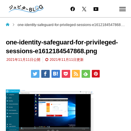
one-identity-safeguard-for-privileged-sessions-e1612184547868.png
one-identity-safeguard-for-privileged-
sessions-e1612184547868.png
2021年11月11日
公開
2021年11月11日
更新