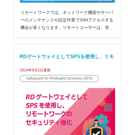
リモートワークでは、ネットワーク機器やサーバ
ーのメンテナンスや設定作業でSSHアクセスする
機会が多くなります。リモートユーザーは、管理
者権限でターミナル操作を行...
RDゲートウェイとしてSPSを使用し、リモ
2024年9月2日
更新
ートワークのセキュリティ強化
Safeguard for Privileged Sessions (SPS)