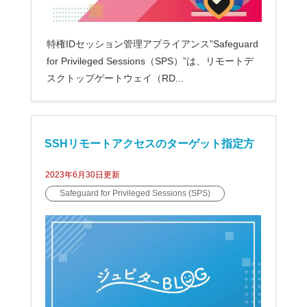
特権IDセッション管理アプライアンス”Safeguard
for Privileged Sessions（SPS）”は、リモートデ
スクトップゲートウェイ（RD...
SSHリモートアクセスのターゲット指定方
2023年6月30日
更新
法【Safeguard for Privileged Sessions（S
Safeguard for Privileged Sessions (SPS)
PS）】