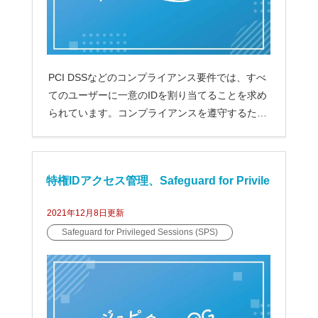
PCI DSSなどのコンプライアンス要件では、すべ
てのユーザーに一意のIDを割り当てることを求め
られています。コンプライアンスを遵守するため
にも、共有アカウ...
特権IDアクセス管理、Safeguard for Privile
2021年12月8日
更新
ged Sessions（SPS）の動作モードについ
Safeguard for Privileged Sessions (SPS)
て