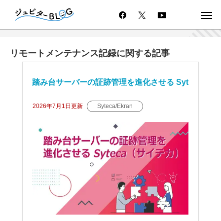
リモートメンテナンス記録に関する記事
踏み台サーバーの証跡管理を進化させる Syt
eca（サイテカ）
2026年7月1日
更新
Syteca/Ekran