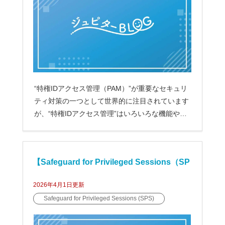
“特権IDアクセス管理（PAM）”が重要なセキュリ
ティ対策の一つとして世界的に注目されています
が、“特権IDアクセス管理”はいろいろな機能や役
割があり、わかり難...
【Safeguard for Privileged Sessions（SP
2026年4月1日
更新
S）】監査証跡のアーカイブとバックアップ
Safeguard for Privileged Sessions (SPS)