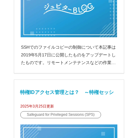
SSHでのファイルコピーの制御について本記事は
2019年5月17日に公開したものをアップデートし
たものです。リモートメンテナンスなどの作業で
は...
特権IDアクセス管理とは？ ～特権セッシ
2025年3月25日
更新
ョン管理の必要性～
Safeguard for Privileged Sessions (SPS)