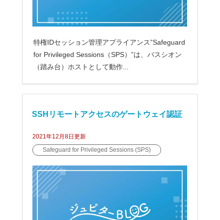
特権IDセッション管理アプライアンス”Safeguard
for Privileged Sessions（SPS）”は、バスシオン
（踏み台）ホストとして動作...
SSHリモートアクセスのゲートウェイ認証
2021年12月8日
更新
【Safeguard for Privileged Sessions（SP
Safeguard for Privileged Sessions (SPS)
S）】