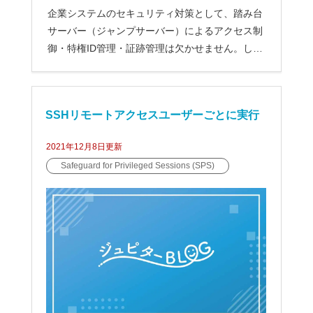
企業システムのセキュリティ対策として、踏み台
サーバー（ジャンプサーバー）によるアクセス制
御・特権ID管理・証跡管理は欠かせません。しか
し、実際の現場では「踏み...
SSHリモートアクセスユーザーごとに実行
2021年12月8日
更新
コマンドを制限する【Safeguard for Privile
Safeguard for Privileged Sessions (SPS)
ged Sessions（SPS）】