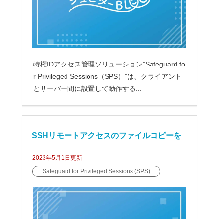
特権IDアクセス管理ソリューション”Safeguard fo
r Privileged Sessions（SPS）”は、クライアント
とサーバー間に設置して動作する...
SSHリモートアクセスのファイルコピーを
2023年5月1日
更新
制御する【Safeguard for Privileged Sessi
Safeguard for Privileged Sessions (SPS)
ons（SPS）】