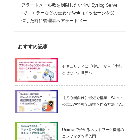
アラートメール数を制限したいKiwi Syslog Serve
rで、エラーなどの重要なSyslogメッセージを受
信した時に管理者へアラートメー...
おすすめ記事
セキュリティは「検知」から「実行
させない」世界へ
～ アプリケーションコントロールと
ゼロトラストの考え方
【初心者向け】最短で構築！Wazuh
公式OVAで検証環境を作る方法（Virt
ualBox）
Unimusで始めるネットワーク機器の
コンフィグ管理入門