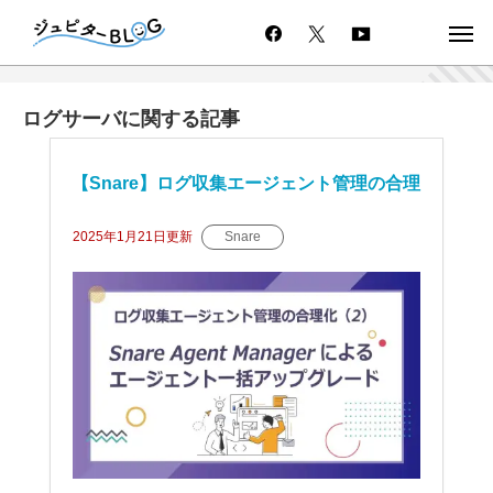
ログサーバに関する記事
【Snare】ログ収集エージェント管理の合理
化（2）Snare Agent Manager（SAM）に
2025年1月21日
更新
Snare
よるエージェント一括アップグレード