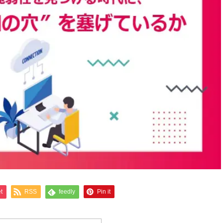
t
RSS
feedly
Pin it