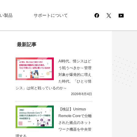
い製品
サポートについて
最新記事
AI時代、情シスはど
う戦うべきか～管理
対象が爆発的に増え
た時代、「ひとり情
シス」は何と戦っているのか～
2026年8月4日
【検証】Unimus
Remote Coreで分離
された拠点のネット
ワーク機器を中央管
理する