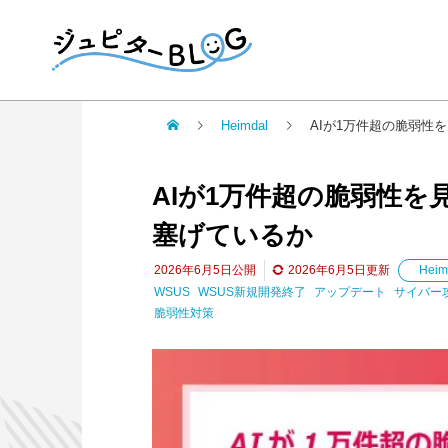
Heimdal
AIが1万件超の脆弱性
AIが1万件超の脆弱性を
塞げているか
2026年6月5日
公開
2026年6月5日
更新
Heim
WSUS
WSUS新規開発終了
アップデート
サイバー
脆弱性対策