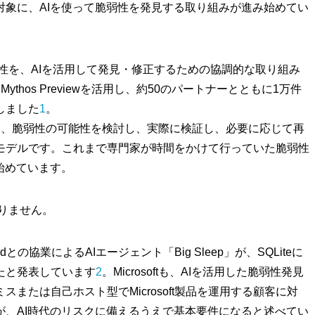
対象に、AIを使って脆弱性を発見する取り組みが進み始めてい
の脆弱性を、AIを活用して発見・修正するための協調的な取り組み
aude Mythos Previewを活用し、約50のパートナーとともに1万件
しました
1
。
、コードを読み、脆弱性の可能性を検討し、実際に検証し、必要に応じて再
るモデルです。これまで専門家が時間をかけて行っていた脆弱性
始めています。
ありません。
DeepMindとの協業によるAIエージェント「Big Sleep」が、SQLiteに
たと発表しています
2
。Microsoftも、AIを活用した脆弱性発見
または自己ホスト型でMicrosoft製品を運用する顧客に対
が、AI時代のリスクに備えるうえで基本要件になると述べてい