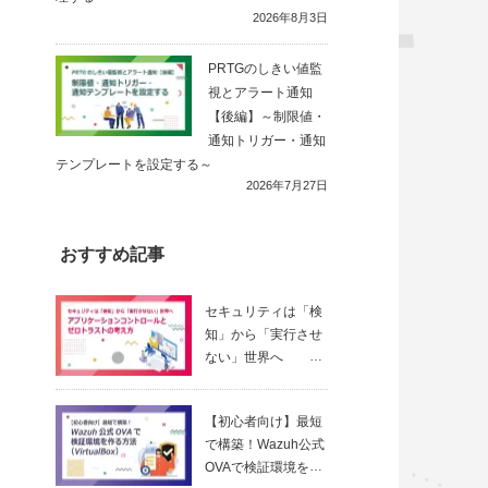
2026年8月3日
PRTGのしきい値監
視とアラート通知
【後編】～制限値・
通知トリガー・通知
テンプレートを設定する～
2026年7月27日
おすすめ記事
セキュリティは「検
知」から「実行させ
ない」世界へ
～ アプリ
ケーションコントロ
【初心者向け】最短
ールとゼロトラスト
で構築！Wazuh公式
の考え方
OVAで検証環境を作