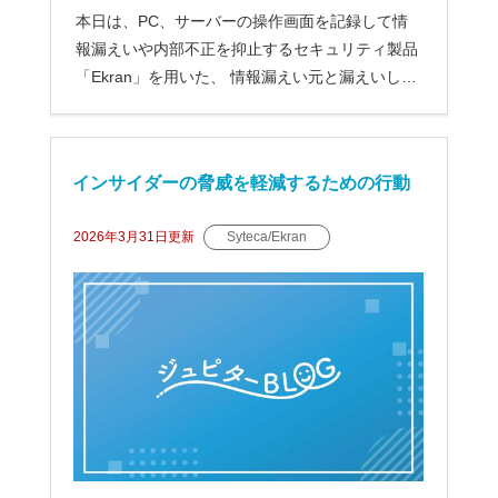
本日は、PC、サーバーの操作画面を記録して情
報漏えいや内部不正を抑止するセキュリティ製品
「Ekran」を用いた、 情報漏えい元と漏えいし
た...
インサイダーの脅威を軽減するための行動
計画
2026年3月31日
更新
Syteca/Ekran