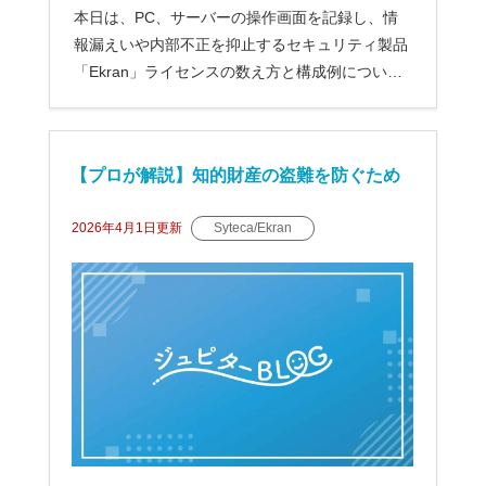
本日は、PC、サーバーの操作画面を記録し、情
報漏えいや内部不正を抑止するセキュリティ製品
「Ekran」ライセンスの数え方と構成例について
ご案内させて頂きます。...
【プロが解説】知的財産の盗難を防ぐため
の7つのベストプラクティス
2026年4月1日
更新
Syteca/Ekran