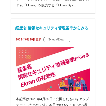
テム「Ekran」を販売する「Ekran Sys...
経産省 情報セキュリティ管理基準からみる
Ekranの有効性
2023年6月30日
更新
Syteca/Ekran
本記事は2021年4月30日に公開したものをアップ
デートしたものです。本日はISO27001(ISMS認