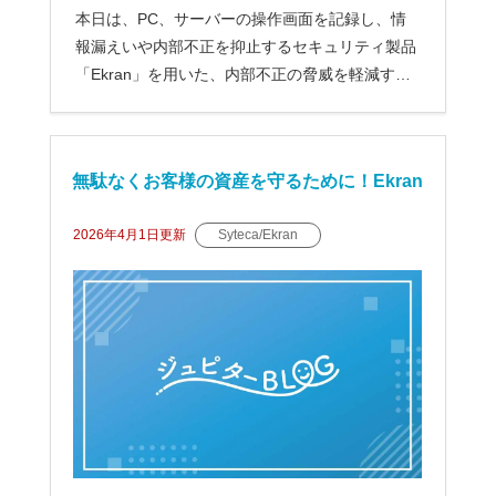
本日は、PC、サーバーの操作画面を記録し、情
報漏えいや内部不正を抑止するセキュリティ製品
「Ekran」を用いた、内部不正の脅威を軽減する
た...
無駄なくお客様の資産を守るために！Ekran
ライセンスの数え方と構成
2026年4月1日
更新
Syteca/Ekran