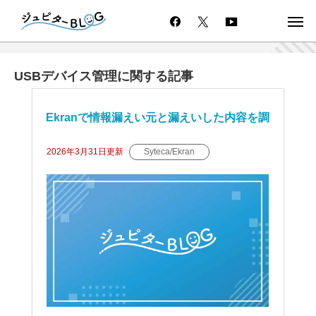
USBデバイス管理に関する記事
Ekranで情報漏えい元と漏えいした内容を調
査する
2026年3月31日
更新
Syteca/Ekran