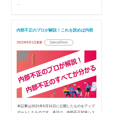
...
内部不正のプロが解説！これを読めば内部
不正のすべてが分かる
2022年6月1日
更新
Syteca/Ekran
本記事は2021年5月31日に公開したものをアップ
デートしたものです。本日は、内部不正対策シス