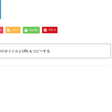
t
RSS
feedly
Pin it
事のタイトルとURLをコピーする