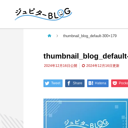
thumbnail_blog_default-300×179
thumbnail_blog_default
2024年12月16日
公開
2024年12月16日
更新
Tweet
Share
Hatena
Pocke