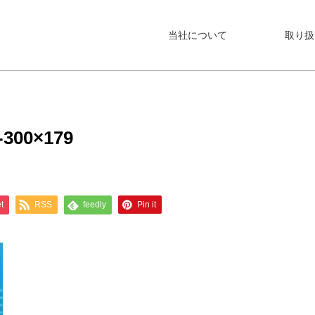
当社について
取り扱
-300×179
t
RSS
feedly
Pin it