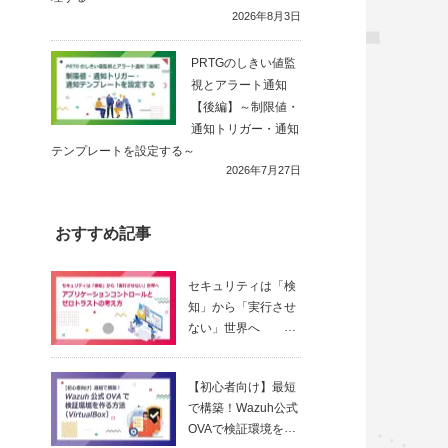
2026年8月3日
PRTGのしきい値監
視とアラート通知
【後編】～制限値・
通知トリガー・通知
テンプレートを設定する～
2026年7月27日
おすすめ記事
セキュリティは「検
知」から「実行させ
ない」世界へ
～ アプリ
ケーションコントロ
【初心者向け】最短
ールとゼロトラスト
で構築！Wazuh公式
の考え方
OVAで検証環境を作