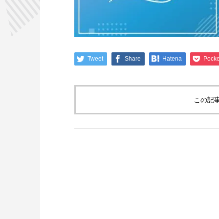
Tweet
Share
Hatena
Pocke
この記