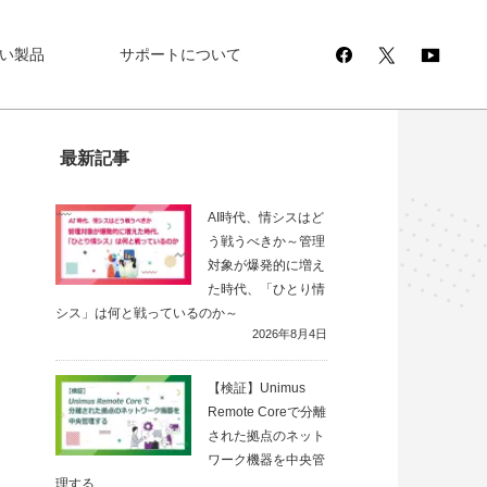
い製品
サポートについて
最新記事
AI時代、情シスはど
う戦うべきか～管理
対象が爆発的に増え
た時代、「ひとり情
シス」は何と戦っているのか～
2026年8月4日
【検証】Unimus
Remote Coreで分離
された拠点のネット
ワーク機器を中央管
理する