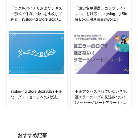
「ログをバイナリおよびテキス
「設定変更履歴。コンプライア
ト形式で保存、違いを比較して
ンスにも対応！」syslog-ng Sto
みる」syslog-ng Store Box活用
re Box活用連載企画vol.14
連載企画vol.9
syslog-ng Store Box(SSB) 不正
不正アクセスされていない？認
なログメッセージへの対処法
証エラーのログを見逃さない！
(メッセージレートアラート) ～
syslog-ng Store Box (SSB)でリ
モートアクセスログを調査(そ
の11)～
おすすめ記事