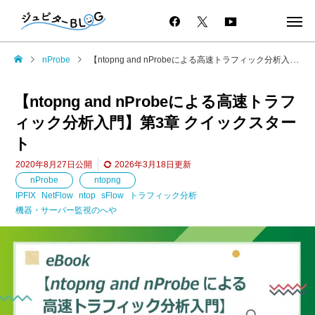
nProbe
【ntopng and nProbeによる高速トラフィック分析入門】第3章 クイックスタート
【ntopng and nProbeによる高速トラフ
ィック分析入門】第3章 クイックスター
ト
2020年8月27日
公開
2026年3月18日
更新
nProbe
ntopng
IPFIX
NetFlow
ntop
sFlow
トラフィック分析
機器・サーバー監視のへや