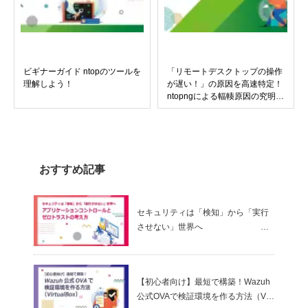
ビギナーガイド ntopのツールを
「リモートデスクトップの操作
理解しよう！
が遅い！」の原因を高速特定！
ntopngによる輻輳原因の究明ア
プローチを実例でご紹介
おすすめ記事
セキュリティは「検知」から「実行
させない」世界へ
～ アプリケーションコントロールと
ゼロトラストの考え方
【初心者向け】最短で構築！Wazuh
公式OVAで検証環境を作る方法（Virt