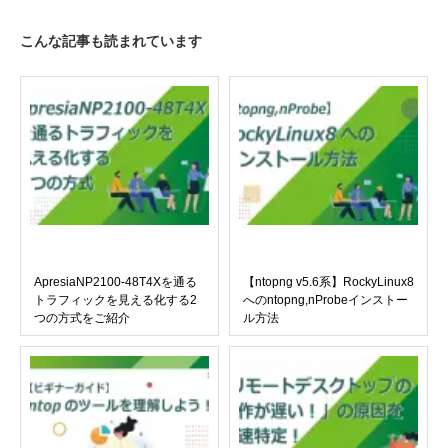
こんな記事も読まれています
ApresiaNP2100-48T4Xを通る
【ntopng v5.6系】RockyLinux8
トラフィックを見える化する2
へのntopng,nProbeインストー
つの方式をご紹介
ル方法