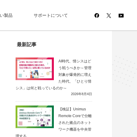
い製品
サポートについて
最新記事
AI時代、情シスはど
う戦うべきか～管理
対象が爆発的に増え
た時代、「ひとり情
シス」は何と戦っているのか～
2026年8月4日
【検証】Unimus
Remote Coreで分離
された拠点のネット
ワーク機器を中央管
理する