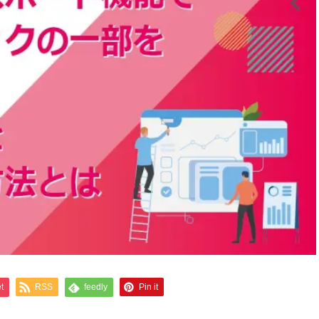
t
RSS
feedly
Pin it