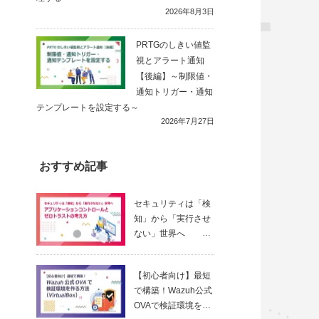
2026年8月3日
PRTGのしきい値監
視とアラート通知
【後編】～制限値・
通知トリガー・通知
テンプレートを設定する～
2026年7月27日
おすすめ記事
セキュリティは「検
知」から「実行させ
ない」世界へ
～ アプリ
ケーションコントロ
【初心者向け】最短
ールとゼロトラスト
で構築！Wazuh公式
の考え方
OVAで検証環境を作