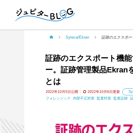
Syteca/Ekran
証跡のエクスポート機能
証跡のエクスポート機能
ー。証跡管理製品Ekra
とは
2022年10月5日
公開
2022年10月6日
更新
Sy
フォレンジック
内部不正対策
監査対策
監査証跡