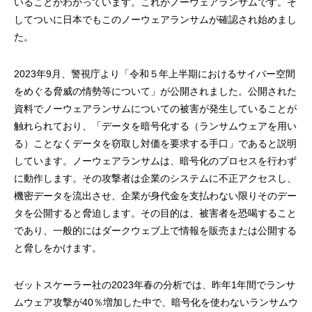
いることがわかっています。これがノーウェアランサムです。そ
してついに日本でもこのノーウェアランサムが確認され始めまし
た。
2023年9月、警視庁より「令和５年上半期におけるサイバー空間
をめぐる脅威の情勢等について」が公開されました。公開された
資料でノーウェアランサムについての被害が発生していることが
触れられており、「データを暗号化する（ランサムウェアを用い
る）ことなくデータを窃取し対価を要求する手口」であると説明
しています。ノーウェアランサムは、暗号化のプロセスを行わず
に動作します。その攻撃者は企業のシステムに不正アクセスし、
機密データを流出させ、企業が身代金を支払わない限りそのデー
タを公開すると脅迫します。その目的は、被害者を恐喝すること
であり、一般的にはダークウェブ上で情報を販売または公開する
と脅しをかけます。
ゼットスケーラー社の2023年春の分析では、昨年1年間でランサ
ムウェア攻撃が40％増加した中で、暗号化を使わないランサムウ