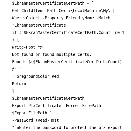
$EkranMasterCertificateCertPath = `
Get-ChildItem -Path Cert:\LocalMachine\My\ |
Where-Object -Property FriendlyName -Match
'EkranMasterCertificate'
if ( $EkranMasterCertificateCertPath.Count -ne 1
) {
Write-Host "@
Not found or found multiple certs.
Found: $($EkranMasterCertificateCertPath.Count)
@" `
-ForegroundColor Red
Return
}
$EkranMasterCertificateCertPath |
Export-PfxCertificate -Force -FilePath
$ExportFilePath `
-Password (Read-Host `
"`nEnter the password to protect the pfx export