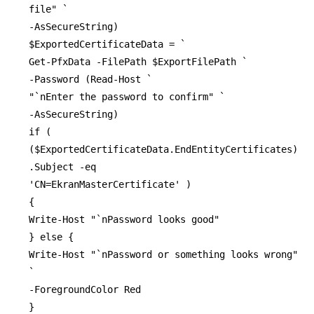
file" `
-AsSecureString)
$ExportedCertificateData = `
Get-PfxData -FilePath $ExportFilePath `
-Password (Read-Host `
"`nEnter the password to confirm" `
-AsSecureString)
if (
($ExportedCertificateData.EndEntityCertificates)
.Subject -eq
'CN=EkranMasterCertificate' )
{
Write-Host "`nPassword looks good"
} else {
Write-Host "`nPassword or something looks wrong"
`
-ForegroundColor Red
}