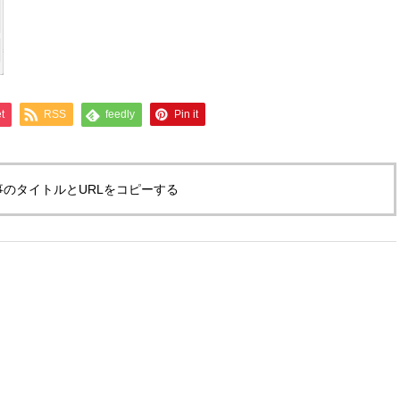
t
RSS
feedly
Pin it
事のタイトルとURLをコピーする