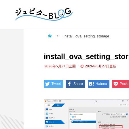
install_ova_setting_storage
install_ova_setting_sto
2026年5月27日
公開
2026年5月27日
更新
Tweet
Share
Hatena
Pocke