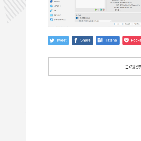
Tweet
Share
Hatena
Pocke
この記