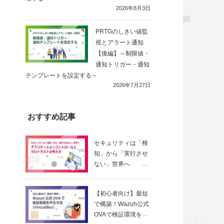
2026年8月3日
PRTGのしきい値監
視とアラート通知
【後編】～制限値・
通知トリガー・通知
テンプレートを設定する～
2026年7月27日
おすすめ記事
セキュリティは「検
知」から「実行させ
ない」世界へ
～ アプリ
ケーションコントロ
【初心者向け】最短
ールとゼロトラスト
で構築！Wazuh公式
の考え方
OVAで検証環境を作