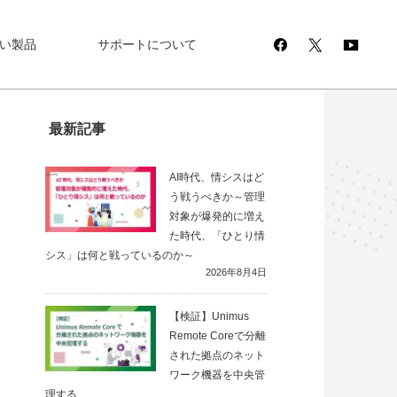
い製品
サポートについて
最新記事
AI時代、情シスはど
う戦うべきか～管理
対象が爆発的に増え
た時代、「ひとり情
シス」は何と戦っているのか～
2026年8月4日
【検証】Unimus
Remote Coreで分離
された拠点のネット
ワーク機器を中央管
理する