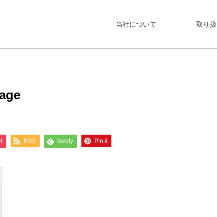
当社について
取り扱
rage
t
RSS
feedly
Pin it