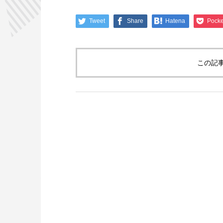
Tweet
Share
Hatena
Pocke
この記