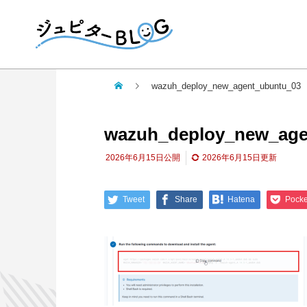
wazuh_deploy_new_agent_ubuntu_03
wazuh_deploy_new_age
2026年6月15日
公開
2026年6月15日
更新
Tweet
Share
Hatena
Pocke