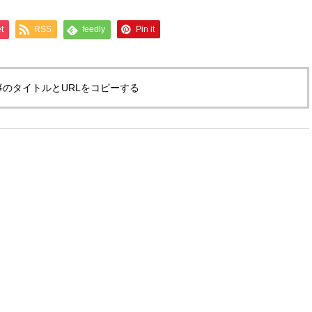
t
RSS
feedly
Pin it
事のタイトルとURLをコピーする