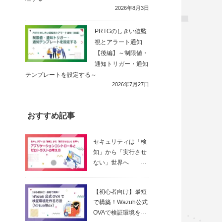
2026年8月3日
PRTGのしきい値監
視とアラート通知
【後編】～制限値・
通知トリガー・通知
テンプレートを設定する～
2026年7月27日
おすすめ記事
セキュリティは「検
知」から「実行させ
ない」世界へ
～ アプリ
ケーションコントロ
【初心者向け】最短
ールとゼロトラスト
で構築！Wazuh公式
の考え方
OVAで検証環境を作