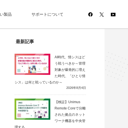
い製品
サポートについて
最新記事
AI時代、情シスはど
う戦うべきか～管理
対象が爆発的に増え
た時代、「ひとり情
シス」は何と戦っているのか～
2026年8月4日
【検証】Unimus
Remote Coreで分離
された拠点のネット
ワーク機器を中央管
理する