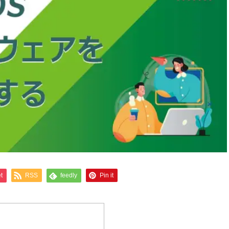
t
RSS
feedly
Pin it