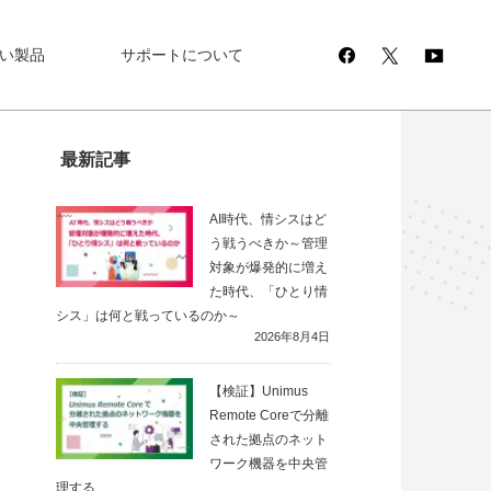
い製品
サポートについて
最新記事
AI時代、情シスはど
う戦うべきか～管理
対象が爆発的に増え
た時代、「ひとり情
シス」は何と戦っているのか～
2026年8月4日
【検証】Unimus
Remote Coreで分離
された拠点のネット
ワーク機器を中央管
理する