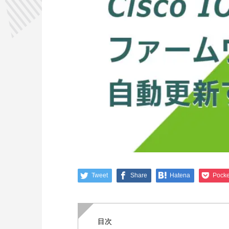
Tweet
Share
Hatena
Pocke
目次