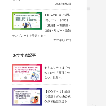
2026年8月3日
PRTGのしきい値監
視とアラート通知
【後編】～制限値・
通知トリガー・通知
テンプレートを設定する～
2026年7月27日
おすすめ記事
セキュリティは「検
知」から「実行させ
ない」世界へ
～ アプリ
ケーションコントロ
【初心者向け】最短
ールとゼロトラスト
で構築！Wazuh公式
の考え方
OVAで検証環境を作