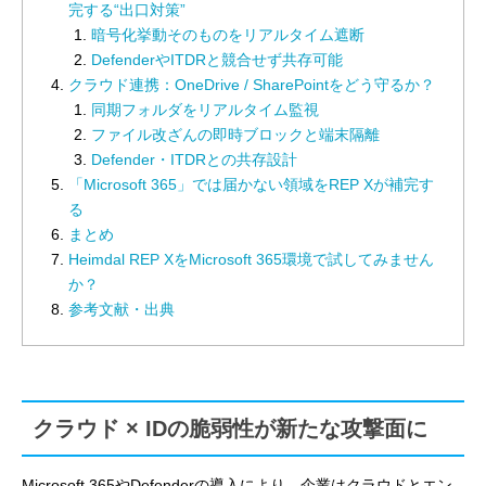
完する“出口対策”
暗号化挙動そのものをリアルタイム遮断
DefenderやITDRと競合せず共存可能
クラウド連携：OneDrive / SharePointをどう守るか？
同期フォルダをリアルタイム監視
ファイル改ざんの即時ブロックと端末隔離
Defender・ITDRとの共存設計
「Microsoft 365」では届かない領域をREP Xが補完す
る
まとめ
Heimdal REP XをMicrosoft 365環境で試してみません
か？
参考文献・出典
クラウド × IDの脆弱性が新たな攻撃面に
Microsoft 365やDefenderの導入により、企業はクラウドとエン