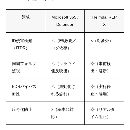
領域
Microsoft 365 /
Heimdal REP
Defender
X
ID侵害検知
△（E5必要／
×（対象外）
（ITDR）
ログ依存）
同期フォルダ
△（クラウド
◎（事前検
監視
側反映後）
出・遮断）
EDRバイパス
△（無効化さ
◎（実行停
耐性
れる恐れ）
止・隔離）
暗号化防止
×（基本非対
◎（リアルタ
応）
イム阻止）