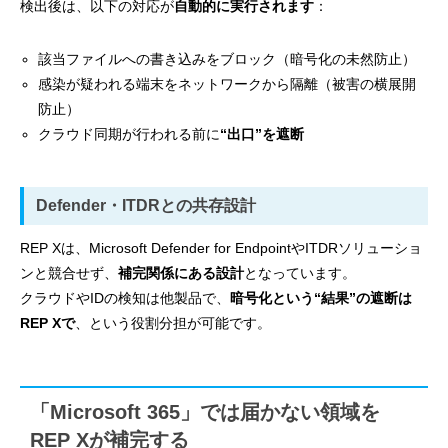
検出後は、以下の対応が
自動的に実行されます
：
該当ファイルへの書き込みをブロック（暗号化の未然防止）
感染が疑われる端末をネットワークから隔離（被害の横展開
防止）
クラウド同期が行われる前に
“出口”を遮断
Defender・ITDRとの共存設計
REP Xは、Microsoft Defender for EndpointやITDRソリューショ
ンと競合せず、
補完関係にある設計
となっています。
クラウドやIDの検知は他製品で、
暗号化という“結果”の遮断は
REP Xで
、という役割分担が可能です。
「Microsoft 365」では届かない領域を
REP Xが補完する