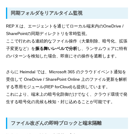
同期フォルダをリアルタイム監視
REP X は、エージェントを通じてローカル端末内のOneDrive /
SharePointの同期ディレクトリを常時監視。
ここで行われる連続的なファイル操作（大量削除、暗号化、拡張
子変更など）を
振る舞いレベルで分析
し、ランサムウェアに特有
のパターンを検知した場合、即座にその操作を遮断します。
さらに Heimdal では、Microsoft 365 のクラウドイベント通知を
受信して OneDrive / SharePoint Online 上のファイル更新を解析
する専用モジュール(REP forCloud)も提供しています。
これにより、端末上の暗号化防御だけでなく、クラウド環境で発
生する暗号化の兆候も検知・封じ込めることが可能です。
ファイル改ざんの即時ブロックと端末隔離