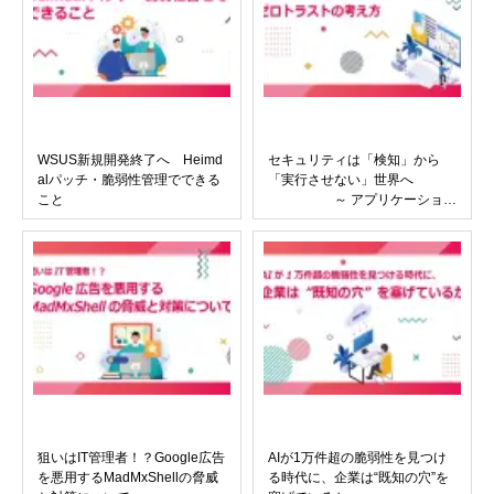
WSUS新規開発終了へ Heimd
セキュリティは「検知」から
alパッチ・脆弱性管理でできる
「実行させない」世界へ
こと
～ アプリケーション
コントロールとゼロトラストの
考え方
狙いはIT管理者！？Google広告
AIが1万件超の脆弱性を見つけ
を悪用するMadMxShellの脅威
る時代に、企業は“既知の穴”を