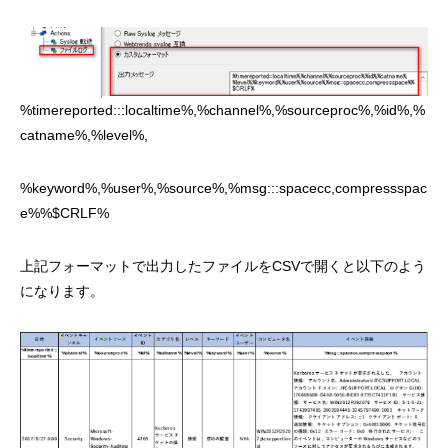
%timereported:::localtime%,%channel%,%sourceproc%,%id%,%
catname%,%level%,
%keyword%,%user%,%source%,%msg:::spacecc,compressspac
e%%$CRLF%
上記フォーマットで出力したファイルをCSVで開くと以下のよう
になります。