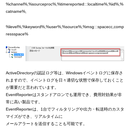
%channel%,%sourceproc%,%timereported:::localtime%,%id%,%
catname%,
%level%,%keyword%,%user%,%source%,%msg:::spacecc,comp
ressspace%
ActiveDirectoryの認証ログ等は、Windowsイベントログに保存さ
れますので、イベントログを日々適切な状態で保存しておくこと
が重要だと言われています。
EventReporterはスタンドアロンでも運用でき、費用対効果が非
常に高い製品です。
EventReporterは、1台でフィルタリングや出力・転送時のカスタ
マイズができ、リアルタイムに
メールアラートを送信することも可能です。