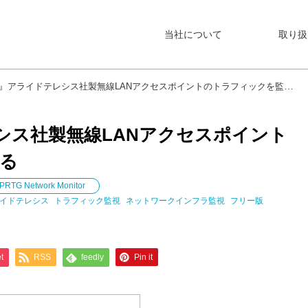
当社について
取り扱
G』アライドテレシス社製無線LANアクセスポイントのトラフィックを監視する
シス社製無線LANアクセスポイント
る
PRTG Network Monitor
イドテレシス
トラフィック監視
ネットワークインフラ監視
フリー版
t
RSS
feedly
Pin it