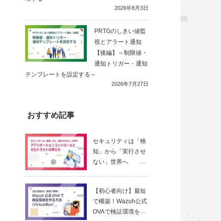
2026年8月3日
PRTGのしきい値監
視とアラート通知
【後編】～制限値・
通知トリガー・通知
テンプレートを設定する～
2026年7月27日
おすすめ記事
セキュリティは「検
知」から「実行させ
ない」世界へ
～ アプリ
ケーションコントロ
【初心者向け】最短
ールとゼロトラスト
で構築！Wazuh公式
の考え方
OVAで検証環境を作