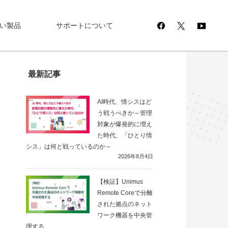
い製品
サポートについて
最新記事
AI時代、情シスはど
う戦うべきか～管理
対象が爆発的に増え
た時代、「ひとり情
シス」は何と戦っているのか～
2026年8月4日
【検証】Unimus
Remote Coreで分離
された拠点のネット
ワーク機器を中央管
理する