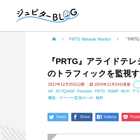
PRTG Network Monitor
『PRT
『PRTG』アライドテレ
のトラフィックを監視す
2017年12月25日
公開
2024年12月24日
更新
AP
AT-TQ3400
Paessler
PRTG
SNMP
Wi-Fi
アラ
機器・サーバー監視のへや
無料
Tweet
Share
Hatena
Pocke