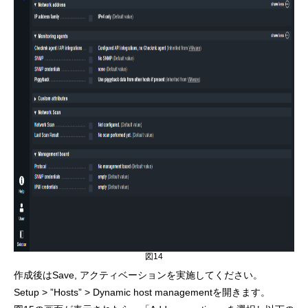
図14
作成後はSave, アクティベーションを実施してください。
Setup > ”Hosts” > Dynamic host managementを開きます。