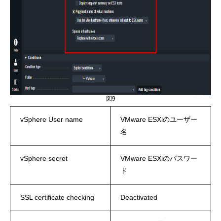
図9
vSphere User name
VMware ESXiのユーザー
名
vSphere secret
VMware ESXiのパスワー
ド
SSL certificate checking
Deactivated