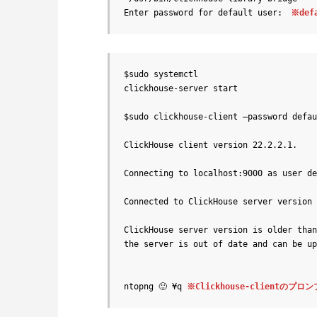
Enter password for default user:　
※de
$sudo systemctl

clickhouse-server start

$sudo clickhouse-client –password defau
ClickHouse client version 22.2.2.1.

Connecting to localhost:9000 as user de
Connected to ClickHouse server version 
ClickHouse server version is older than
the server is out of date and can be up
ntopng 🙂 ¥q 
※Clickhouse-clientの