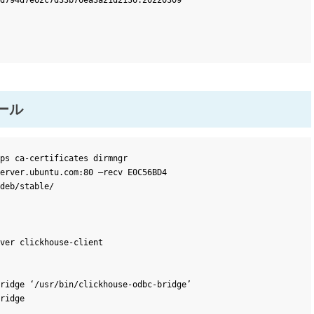
d794d7e62c7d33b76ea3a21d2136:20220309

トール
ps ca-certificates dirmngr

erver.ubuntu.com:80 –recv E0C56BD4

deb/stable/

ver clickhouse-client

ridge ‘/usr/bin/clickhouse-odbc-bridge’

ridge
