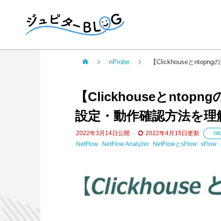
nProbe
【Clickhouseとnt
【Clickhouseとntop
設定・動作確認方法を理
2022年3月14日
公開
2022年4月15日
更新
nt
NetFlow
NetFlow Analyzer
NetFlowとsFlow
sFlow