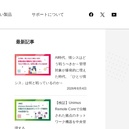
い製品
サポートについて
最新記事
AI時代、情シスはど
う戦うべきか～管理
対象が爆発的に増え
た時代、「ひとり情
シス」は何と戦っているのか～
2026年8月4日
【検証】Unimus
Remote Coreで分離
された拠点のネット
ワーク機器を中央管
理する