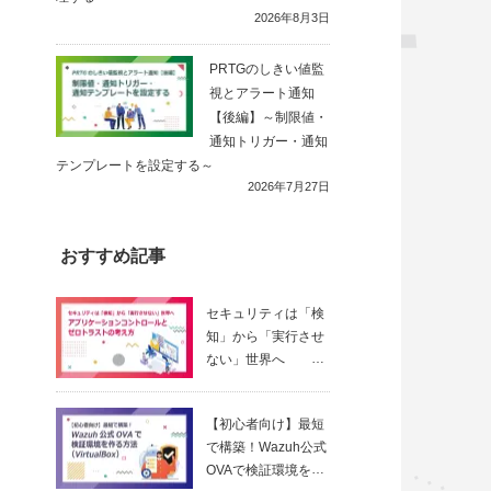
2026年8月3日
PRTGのしきい値監
視とアラート通知
【後編】～制限値・
通知トリガー・通知
テンプレートを設定する～
2026年7月27日
おすすめ記事
セキュリティは「検
知」から「実行させ
ない」世界へ
～ アプリ
ケーションコントロ
【初心者向け】最短
ールとゼロトラスト
で構築！Wazuh公式
の考え方
OVAで検証環境を作