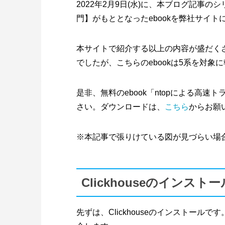
2022年2月9日(水)に、本ブログ記事のシリ
門】がもととなったebookを弊社サイト
本サイトで紹介する以上の内容が盛だくさ
でしたが、こちらのebookは5系を対象
是非、無料のebook「ntopによる高速トラ
さい。ダウンロードは、
こちら
からお願
※本記事で張りけている図が見づらい場
Clickhouseのインス
先ずは、Clickhouseのインストールです。U