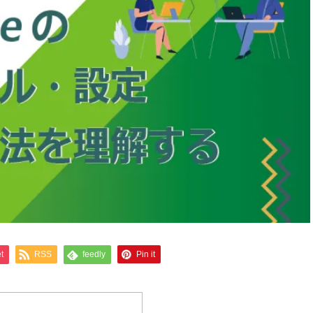
t
RSS
feedly
Pin it