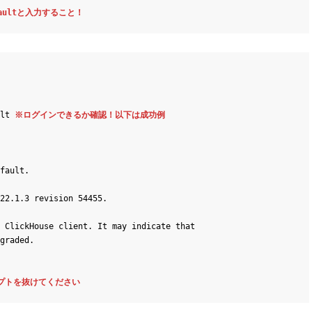
faultと入力すること！
lt 
※ログインできるか確認！以下は成功例
fault.

22.1.3 revision 54455.

 ClickHouse client. It may indicate that

graded.

プロンプトを抜けてください