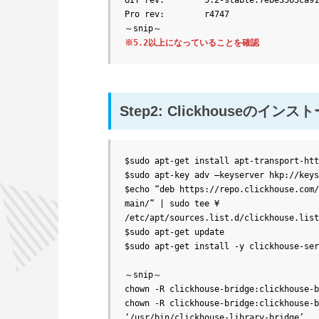
GIT rev:        5.2-stable:7ebe3565ca91
Pro rev:        r4747

※5.2以上になっていることを確認
Step2: Clickhouseのインス
$sudo apt-get install apt-transport-htt
$sudo apt-key adv –keyserver hkp://keys
$echo “deb https://repo.clickhouse.com/
main/” | sudo tee ¥

/etc/apt/sources.list.d/clickhouse.list

$sudo apt-get update

$sudo apt-get install -y clickhouse-ser
～snip～

chown -R clickhouse-bridge:clickhouse-b
chown -R clickhouse-bridge:clickhouse-b
‘/usr/bin/clickhouse-library-bridge’
