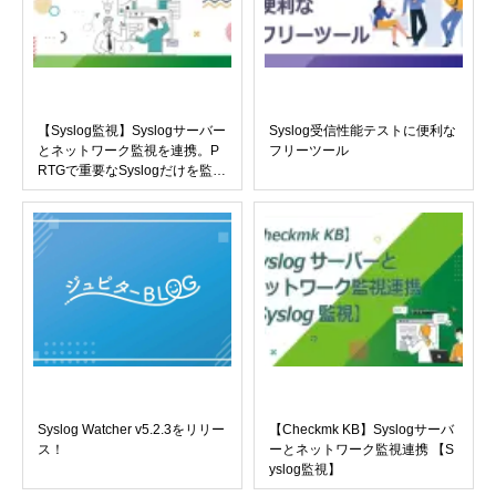
【Syslog監視】Syslogサーバー
Syslog受信性能テストに便利な
とネットワーク監視を連携。P
フリーツール
RTGで重要なSyslogだけを監視
する。
Syslog Watcher v5.2.3をリリー
【Checkmk KB】Syslogサーバ
ス！
ーとネットワーク監視連携 【S
yslog監視】