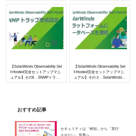
の正常性監視を自動化する①
【SolarWinds Observability Sel
【SolarWinds Observability Sel
f-Hosted完全セットアップマニ
f-Hosted完全セットアップマニ
ュアル】その6．SNMPトラッ
ュアル】その３．SolarWindsプ
プ・Syslogメッセージ受信設定
ラットフォームにデータベース
を接続
おすすめ記事
セキュリティは「検知」から「実行
させない」世界へ