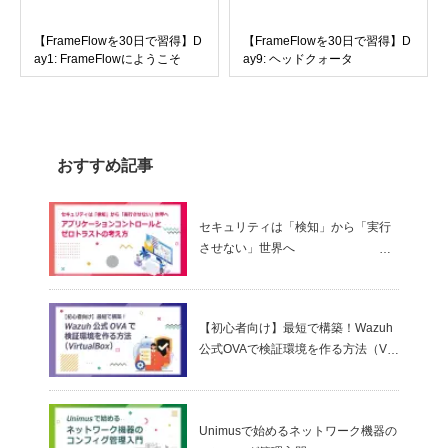
【FrameFlowを30日で習得】D
【FrameFlowを30日で習得】D
ay1: FrameFlowにようこそ
ay9: ヘッドクォータ
おすすめ記事
セキュリティは「検知」から「実行
させない」世界へ
～ アプリケーションコントロールと
ゼロトラストの考え方
【初心者向け】最短で構築！Wazuh
公式OVAで検証環境を作る方法（Virt
ualBox）
Unimusで始めるネットワーク機器の