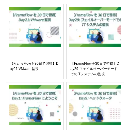
【FrameFlowを30日で習得】D
【FrameFlowを30日で習得】D
ay21:VMware監視
ay29:フェイルオーバーモード
でのITシステムの監視